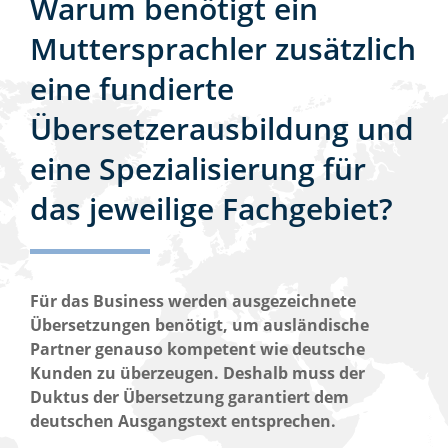
Warum benötigt ein
Bitte addieren Sie 5 und 9.
Muttersprachler zusätzlich
Bitte addieren Sie 5 und 8.
JETZT ANFRAGEN
eine fundierte
JETZT ANFRAGEN
Übersetzerausbildung und
*Pflichfelder
Einverständnis zur Datenspeicherung
*
eine Spezialisierung für
Ich habe die Datenschutzerklärung gelesen und
*Pflichfelder
willige ein, dass meine Angaben zur Kontaktaufnahme
das jeweilige Fachgebiet?
und Zuordnung für eventuelle Rückfragen gespeichert
werden.
Link zur
Datenschutzerklärung
Für das Business werden ausgezeichnete
Übersetzungen benötigt, um ausländische
Partner genauso kompetent wie deutsche
Kunden zu überzeugen. Deshalb muss der
Duktus der Übersetzung garantiert dem
Bitte geben Sie die oben angezeigten Zeichen in das
deutschen Ausgangstext entsprechen.
Feld ein. Damit schützen wir uns vor Spam und Ihre