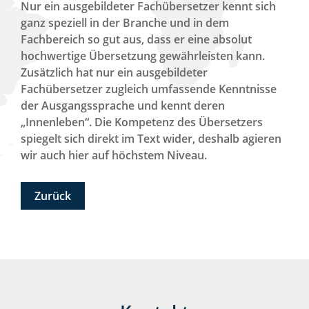
Nachricht kommt sicher bei uns an. Vielen Dank für Ihr
Nur ein ausgebildeter Fachübersetzer kennt sich
Verständnis.
*
ganz speziell in der Branche und in dem
Fachbereich so gut aus, dass er eine absolut
hochwertige Übersetzung gewährleisten kann.
Zusätzlich hat nur ein ausgebildeter
Fachübersetzer zugleich umfassende Kenntnisse
der Ausgangssprache und kennt deren
Bitte rechnen Sie 5 plus 5.
„Innenleben“. Die Kompetenz des Übersetzers
spiegelt sich direkt im Text wider, deshalb agieren
JETZT ANFRAGEN
wir auch hier auf höchstem Niveau.
Zurück
*Pflichfelder