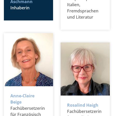
Aschmann
Italien,
Inhaberin
Fremdsprachen
und Literatur
Anne-Claire
Beige
Rosalind Haigh
Fachübersetzerin
Fachübersetzerin
für Französisch